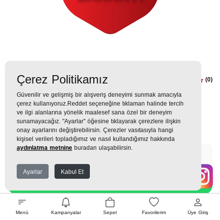
Çerez Politikamız
4 Yıl Ek Garanti BULAŞIK (0-6 Ay)
(0)
Güvenilir ve gelişmiş bir alışveriş deneyimi sunmak amacıyla
4.099TL
çerez kullanıyoruz.Reddet seçeneğine tıklaman halinde tercih
ve ilgi alanlarına yönelik maalesef sana özel bir deneyim
455 TL
x 9 Taksit =
4.099
Ekstra İndirim %12 =
3.607
sunamayacağız. "Ayarlar" öğesine tıklayarak çerezlere ilişkin
TL
TL
onay ayarlarını değiştirebilirsin. Çerezler vasıtasıyla hangi
kişisel verileri topladığımız ve nasıl kullandığımız hakkında
aydınlatma metnine
buradan ulaşabilirsin.
EK GARANTİ
Ayarlar
Kabul Et
WHATSAPP SİPARİŞ
TELEFONLA ARA
Menü
Kampanyalar
Sepet
Favorilerim
Üye Giriş