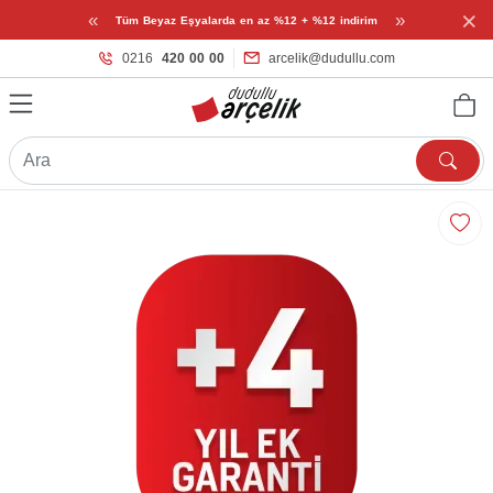
×
«
»
Tüm Beyaz Eşyalarda en az %12 + %12 indirim
0216
420 00 00
arcelik@dudullu.com