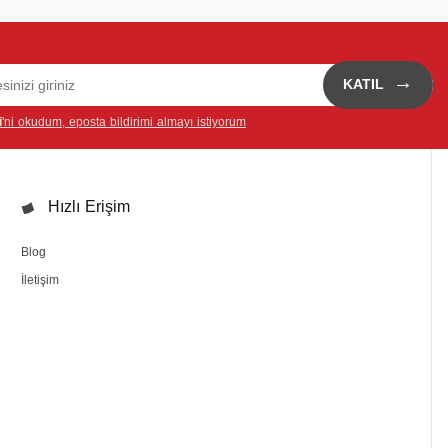
→
KATIL
i
'ni okudum, eposta bildirimi almayı istiyorum
Hızlı Erişim
Blog
İletişim