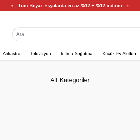
«
»
Tüm Beyaz Eşyalarda en az %12 + %12 indirim
Ankastre
Televizyon
Isıtma Soğutma
Küçük Ev Aletleri
Alt Kategoriler