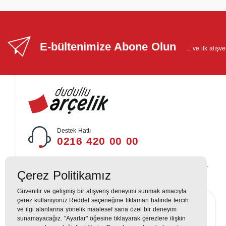
E-bültenimize Abone Olun
... ve ilk alış
Destek Hattı
0216 420 00 00
Yukarı Dudullu, Alemdağ Cd No: 806, 34760 Dudullu, Ümraniye,
Çerez Politikamız
İstanbul
Güvenilir ve gelişmiş bir alışveriş deneyimi sunmak amacıyla
çerez kullanıyoruz.Reddet seçeneğine tıklaman halinde tercih
ve ilgi alanlarına yönelik maalesef sana özel bir deneyim
sunamayacağız. "Ayarlar" öğesine tıklayarak çerezlere ilişkin