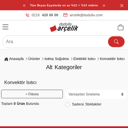
×
«
»
Tüm Beyaz Eşyalarda en az %12 + %12 indirim
0216
420 00 00
arcelik@dudullu.com
Anasayfa
Ürünler
Isıtma Soğutma
Elektrikli Isıtıcı
Konvektör Isıtıcı
Alt Kategoriler
Konvektör Isıtıcı
+ Filtrele
Toplam
0 Ürün
Bulundu
Sadece Stoktakiler