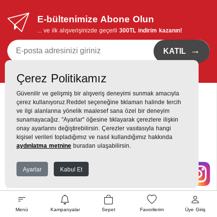
E-bültenimize Abone Olun
... ve ilk alışverişinizde geçerli
300TL indirim kazanın!
→
KATIL
Kvkk bildirimi
'ni okudum, eposta bildirimi almayı istiyorum
Çerez Politikamız
Güvenilir ve gelişmiş bir alışveriş deneyimi sunmak amacıyla
çerez kullanıyoruz.Reddet seçeneğine tıklaman halinde tercih
ve ilgi alanlarına yönelik maalesef sana özel bir deneyim
sunamayacağız. "Ayarlar" öğesine tıklayarak çerezlere ilişkin
onay ayarlarını değiştirebilirsin. Çerezler vasıtasıyla hangi
Destek Hattı
kişisel verileri topladığımız ve nasıl kullandığımız hakkında
0216 420 00 00
aydınlatma metnine
buradan ulaşabilirsin.
Yukarı Dudullu, Alemdağ Cd No: 806, 34760 Dudullu, Ümraniye,
Ayarlar
Kabul Et
İstanbul
Menü
Kampanyalar
Sepet
Favorilerim
Üye Giriş