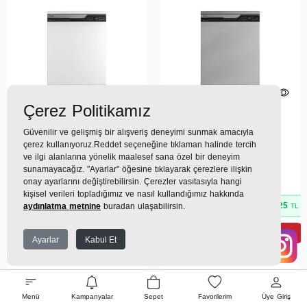
Çerez Politikamız
(0)
(0)
Güvenilir ve gelişmiş bir alışveriş deneyimi sunmak amacıyla
6567 WF 6 Programlı
6567 WF I 6 Programlı
çerez kullanıyoruz.Reddet seçeneğine tıklaman halinde tercih
Bulaşık Makinesi
Bulaşık Makinesi
ve ilgi alanlarına yönelik maalesef sana özel bir deneyim
sunamayacağız. "Ayarlar" öğesine tıklayarak çerezlere ilişkin
37.739TL
39.119TL
onay ayarlarını değiştirebilirsin. Çerezler vasıtasıyla hangi
kişisel verileri topladığımız ve nasıl kullandığımız hakkında
3.690 TL
x 9 Taksit =
33.210
3.825 TL
x 9 Taksit =
34.425
aydınlatma metnine
buradan ulaşabilirsin.
TL
TL
Ekstra İndirim %12 =
29.225
Ekstra İndirim %12 =
30.294
TL
TL
Ayarlar
Kabul Et
Menü
Kampanyalar
Sepet
Favorilerim
Üye Giriş