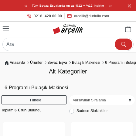
×
«
»
Tüm Beyaz Eşyalarda en az %12 + %12 indirim
0216
420 00 00
arcelik@dudullu.com
Anasayfa
Ürünler
Beyaz Eşya
Bulaşık Makinesi
6 Programlı Bulaş
Alt Kategoriler
6 Programlı Bulaşık Makinesi
+ Filtrele
Toplam
6 Ürün
Bulundu
Sadece Stoktakiler