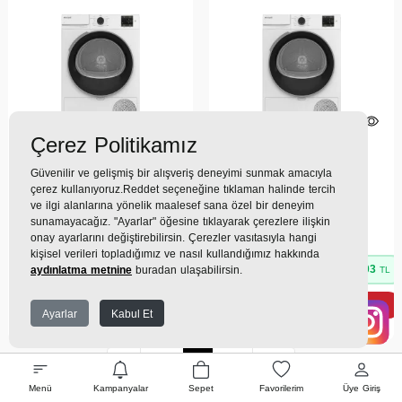
Çerez Politikamız
(0)
(0)
Güvenilir ve gelişmiş bir alışveriş deneyimi sunmak amacıyla
801 KMX 8 Kg Kurutma
Arçelik,
802 KMX 8 Kg
çerez kullanıyoruz.Reddet seçeneğine tıklaman halinde tercih
Makinesi
Kurutma Makinesi
ve ilgi alanlarına yönelik maalesef sana özel bir deneyim
sunamayacağız. "Ayarlar" öğesine tıklayarak çerezlere ilişkin
30.899TL
30.799TL
onay ayarlarını değiştirebilirsin. Çerezler vasıtasıyla hangi
kişisel verileri topladığımız ve nasıl kullandığımız hakkında
3.021 TL
x 9 Taksit =
27.191
3.011 TL
x 9 Taksit =
27.103
aydınlatma metnine
buradan ulaşabilirsin.
TL
TL
Ekstra İndirim %12 =
23.928
Ekstra İndirim %12 =
23.851
TL
TL
Ayarlar
Kabul Et
İlk
Geri
1
İleri
Son
Menü
Kampanyalar
Sepet
Favorilerim
Üye Giriş