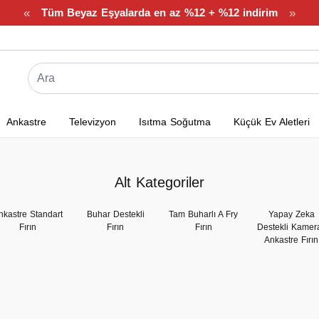
«
»
Tüm Beyaz Eşyalarda en az %12 + %12 indirim
Ankastre
Televizyon
Isıtma Soğutma
Küçük Ev Aletleri
Alt Kategoriler
nkastre Standart
Buhar Destekli
Tam Buharlı A Fry
Yapay Zeka
Fırın
Fırın
Fırın
Destekli Kamera
Ankastre Fırın