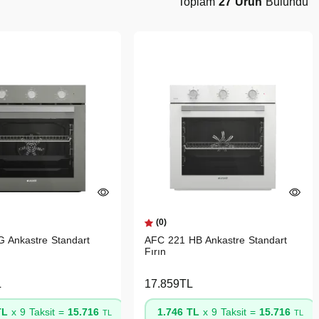
Toplam
27 Ürün
Bulundu
(0)
 Ankastre Standart
AFC 221 HB Ankastre Standart
Fırın
L
17.859TL
TL
x 9 Taksit =
15.716
1.746 TL
x 9 Taksit =
15.716
TL
TL