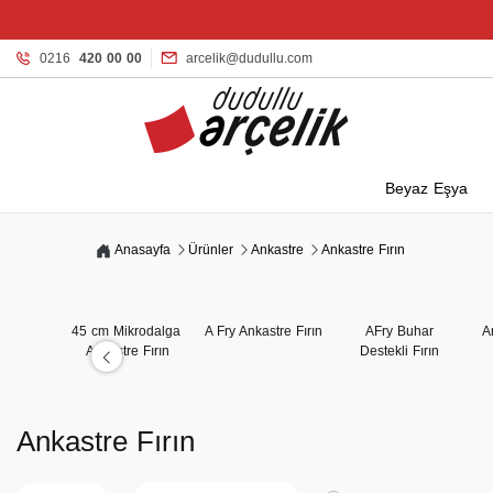
0216
420 00 00
arcelik@dudullu.com
Beyaz Eşya
Anasayfa
Ürünler
Ankastre
Ankastre Fırın
45 cm Mikrodalga
A Fry Ankastre Fırın
AFry Buhar
A
Ankastre Fırın
Destekli Fırın
Ankastre Fırın