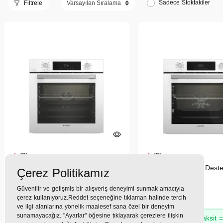
Sadece Stoktakiler
Filtrele
(0)
(0)
AFC 342 B A Fry Ankastre Fırın
AFC 341 B Buhar Destek
Çerez Politikamız
Güvenilir ve gelişmiş bir alışveriş deneyimi sunmak amacıyla
27.282TL
32.499TL
çerez kullanıyoruz.Reddet seçeneğine tıklaman halinde tercih
ve ilgi alanlarına yönelik maalesef sana özel bir deneyim
sunamayacağız. "Ayarlar" öğesine tıklayarak çerezlere ilişkin
2.668 TL
x 9 Taksit =
24.008
3.178 TL
x 9 Taksit 
TL