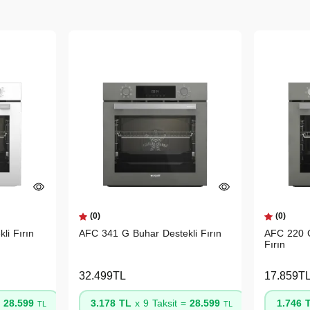
(0)
(0)
li Fırın
AFC 341 G Buhar Destekli Fırın
AFC 220 G
Fırın
32.499TL
17.859T
=
28.599
3.178 TL
x 9 Taksit =
28.599
1.746 
TL
TL