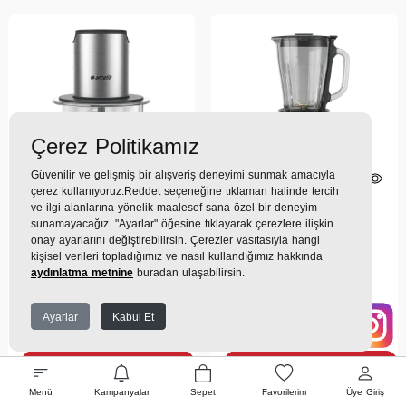
Çerez Politikamız
Güvenilir ve gelişmiş bir alışveriş deneyimi sunmak amacıyla
çerez kullanıyoruz.Reddet seçeneğine tıklaman halinde tercih
ve ilgi alanlarına yönelik maalesef sana özel bir deneyim
(0)
(0)
sunamayacağız. "Ayarlar" öğesine tıklayarak çerezlere ilişkin
DO 9266 CI Skylight®
TB 9285 CI Blender
onay ayarlarını değiştirebilirsin. Çerezler vasıtasıyla hangi
Doğrayıcı
kişisel verileri topladığımız ve nasıl kullandığımız hakkında
aydınlatma metnine
buradan ulaşabilirsin.
5.749TL
8.199TL
Ayarlar
Kabul Et
562 TL
x 9 Taksit =
5.059
802 TL
x 9 Taksit =
7.215
TL
TL
Ekstra İndirim %12 =
4.452
Ekstra İndirim %12 =
6.349
TL
TL
Menü
Kampanyalar
Sepet
Favorilerim
Üye Giriş