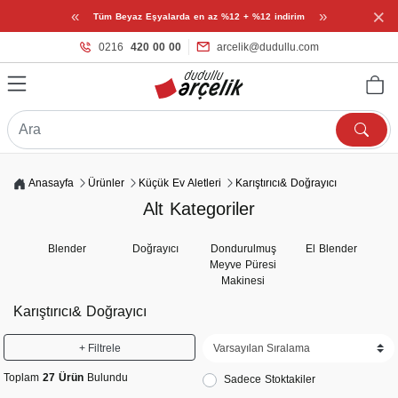
×
«
»
Tüm Beyaz Eşyalarda en az %12 + %12 indirim
0216
420 00 00
arcelik@dudullu.com
Anasayfa
Ürünler
Küçük Ev Aletleri
Karıştırıcı& Doğrayıcı
Alt Kategoriler
Blender
Doğrayıcı
Dondurulmuş
El Blender
Kıy
Meyve Püresi
Makinesi
Karıştırıcı& Doğrayıcı
+ Filtrele
Toplam
27 Ürün
Bulundu
Sadece Stoktakiler