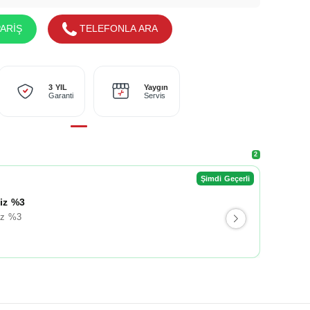
ARİŞ
TELEFONLA ARA
Yaygın
3 YIL
Servis
Garanti
2
Şimdi Geçerli
liz %3
iz %3