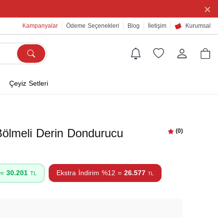
×
Kampanyalar
Ödeme Seçenekleri
Blog
İletişim
Kurumsal
Çeyiz Setleri
ölmeli Derin Dondurucu
(0)
 =
30.201
Ekstra İndirim %12 =
26.577
TL
TL