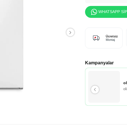
WHATSAPP SİP
Ücretsiz
Montaj
Kampanyalar
o
ol