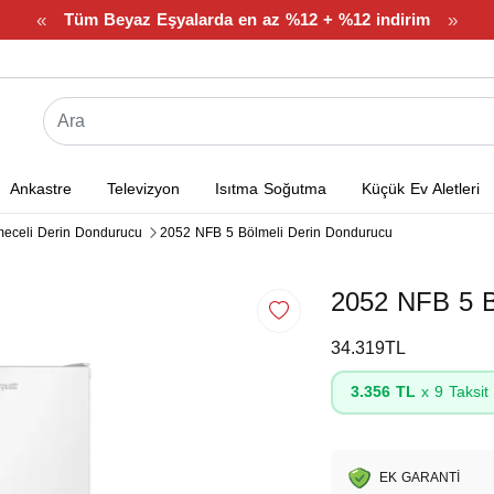
«
»
Tüm Beyaz Eşyalarda en az %12 + %12 indirim
Ankastre
Televizyon
Isıtma Soğutma
Küçük Ev Aletleri
eceli Derin Dondurucu
2052 NFB 5 Bölmeli Derin Dondurucu
2052 NFB 5 B
34.319TL
3.356 TL
x 9 Taksit
EK GARANTİ