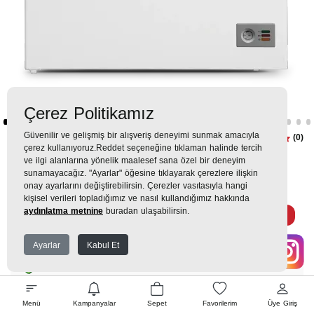
Çerez Politikamız
Güvenilir ve gelişmiş bir alışveriş deneyimi sunmak amacıyla
2298 JE Sandık Tipi Derin
(0)
çerez kullanıyoruz.Reddet seçeneğine tıklaman halinde tercih
Dondurucu
ve ilgi alanlarına yönelik maalesef sana özel bir deneyim
sunamayacağız. "Ayarlar" öğesine tıklayarak çerezlere ilişkin
onay ayarlarını değiştirebilirsin. Çerezler vasıtasıyla hangi
32.599TL
kişisel verileri topladığımız ve nasıl kullandığımız hakkında
aydınlatma metnine
buradan ulaşabilirsin.
3.187 TL
x 9 Taksit =
28.687
Ekstra İndirim %12 =
25.245
TL
TL
Ayarlar
Kabul Et
EK GARANTİ
Menü
Kampanyalar
Sepet
Favorilerim
Üye Giriş
WHATSAPP SİPARİŞ