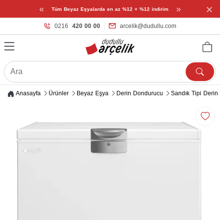
×
«
»
Tüm Beyaz Eşyalarda en az %12 + %12 indirim
0216
420 00 00
arcelik@dudullu.com
Anasayfa
Ürünler
Beyaz Eşya
Derin Dondurucu
Sandık Tipi Deri