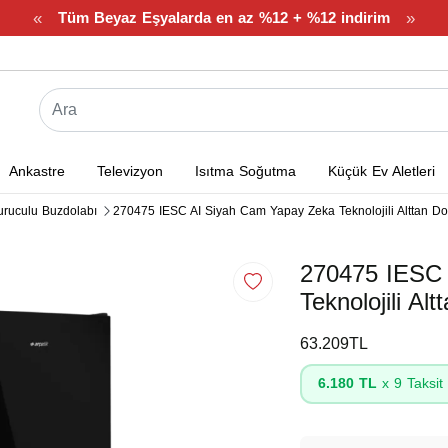
«
»
Tüm Beyaz Eşyalarda en az %12 + %12 indirim
Ankastre
Televizyon
Isıtma Soğutma
Küçük Ev Aletleri
uruculu Buzdolabı
270475 IESC AI Siyah Cam Yapay Zeka Teknolojili Alttan D
270475 IESC 
Teknolojili A
63.209TL
6.180 TL
x 9 Taksit