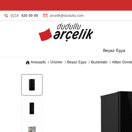
0216
420 00 00
arcelik@dudullu.com
Beyaz Eşya
Anasayfa
Ürünler
Beyaz Eşya
Buzdolabı
Alttan Dond