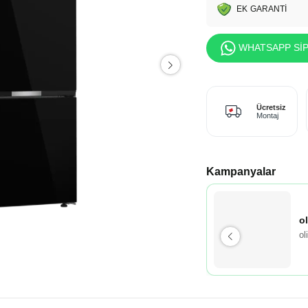
EK GARANTİ
WHATSAPP SİP
Ücretsiz
Montaj
Kampanyalar
o
ol