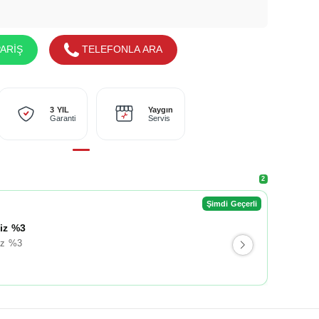
ARİŞ
TELEFONLA ARA
Yaygın
3 YIL
Servis
Garanti
2
Şimdi Geçerli
liz %3
iz %3