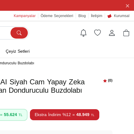
×
Kampanyalar
Ödeme Seçenekleri
Blog
İletişim
Kurumsal
Çeyiz Setleri
onduruculu Buzdolabı
AI Siyah Cam Yapay Zeka
(0)
lttan Donduruculu Buzdolabı
 =
55.624
Ekstra İndirim %12 =
48.949
TL
TL