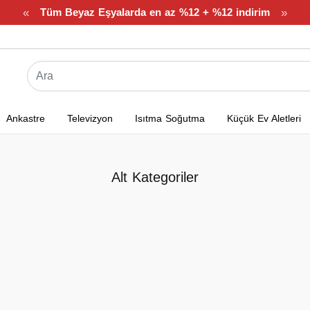
«
»
Tüm Beyaz Eşyalarda en az %12 + %12 indirim
Ankastre
Televizyon
Isıtma Soğutma
Küçük Ev Aletleri
Alt Kategoriler