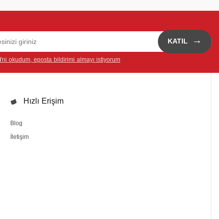
→
KATIL
i
'ni okudum, eposta bildirimi almayı istiyorum
Hızlı Erişim
Blog
İletişim