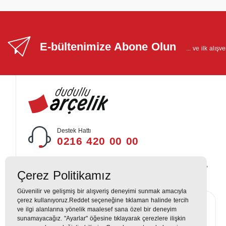
E-bültenimize Abone Olun
... ve ilk alış
Destek Hattı
0216 420 00 00
Yukarı Dudullu, Alemdağ Cd No: 806, 34760 Dudullu, Ümraniye,
Çerez Politikamız
İstanbul
Güvenilir ve gelişmiş bir alışveriş deneyimi sunmak amacıyla
çerez kullanıyoruz.Reddet seçeneğine tıklaman halinde tercih
ve ilgi alanlarına yönelik maalesef sana özel bir deneyim
sunamayacağız. "Ayarlar" öğesine tıklayarak çerezlere ilişkin