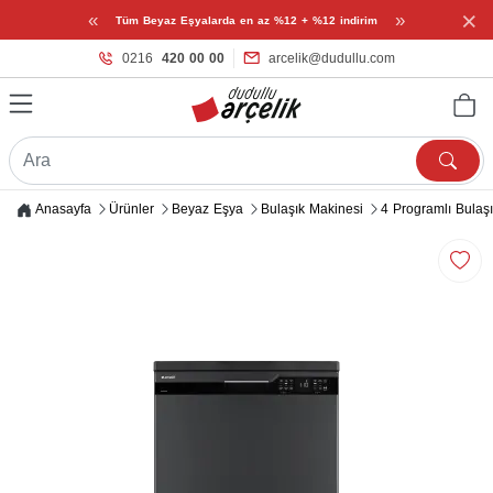
×
«
»
Tüm Beyaz Eşyalarda en az %12 + %12 indirim
0216
420 00 00
arcelik@dudullu.com
Anasayfa
Ürünler
Beyaz Eşya
Bulaşık Makinesi
4 Programlı Bulaş