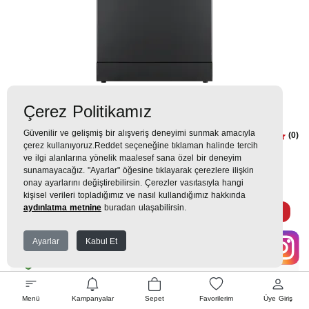
Çerez Politikamız
Güvenilir ve gelişmiş bir alışveriş deneyimi sunmak amacıyla
6444 OK A 4 Programlı Bulaşık
(0)
çerez kullanıyoruz.Reddet seçeneğine tıklaman halinde tercih
Makinesi
ve ilgi alanlarına yönelik maalesef sana özel bir deneyim
sunamayacağız. "Ayarlar" öğesine tıklayarak çerezlere ilişkin
onay ayarlarını değiştirebilirsin. Çerezler vasıtasıyla hangi
28.109TL
kişisel verileri topladığımız ve nasıl kullandığımız hakkında
aydınlatma metnine
buradan ulaşabilirsin.
2.748 TL
x 9 Taksit =
24.736
Ekstra İndirim %12 =
21.768
TL
TL
Ayarlar
Kabul Et
EK GARANTİ
Menü
Kampanyalar
Sepet
Favorilerim
Üye Giriş
WHATSAPP SİPARİŞ