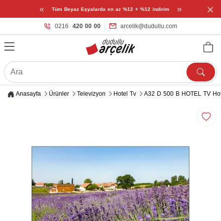
×
«
»
Tüm Beyaz Eşyalarda en az %12 + %12 indirim
0216
420 00 00
arcelik@dudullu.com
Anasayfa
Ürünler
Televizyon
Hotel Tv
A32 D 500 B HOTEL TV Hot