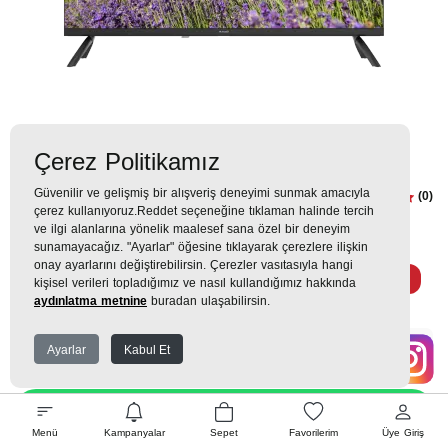
Çerez Politikamız
Güvenilir ve gelişmiş bir alışveriş deneyimi sunmak amacıyla
A32 D 500 B HOTEL TV Hotel Tv
(0)
çerez kullanıyoruz.Reddet seçeneğine tıklaman halinde tercih
ve ilgi alanlarına yönelik maalesef sana özel bir deneyim
18.062TL
sunamayacağız. "Ayarlar" öğesine tıklayarak çerezlere ilişkin
onay ayarlarını değiştirebilirsin. Çerezler vasıtasıyla hangi
1.766 TL
x 9 Taksit =
15.895
Ekstra İndirim %12 =
13.987
TL
TL
kişisel verileri topladığımız ve nasıl kullandığımız hakkında
aydınlatma metnine
buradan ulaşabilirsin.
Ayarlar
Kabul Et
EK GARANTİ
WHATSAPP SİPARİŞ
Menü
Kampanyalar
Sepet
Favorilerim
Üye Giriş