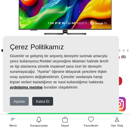
Çerez Politikamız
Güvenilir ve gelişmiş bir alışveriş deneyimi sunmak amacıyla
A65 Q 990 AY Smart TV
(0)
çerez kullanıyoruz.Reddet seçeneğine tıklaman halinde tercih
ve ilgi alanlarına yönelik maalesef sana özel bir deneyim
60.799TL
sunamayacağız. "Ayarlar" öğesine tıklayarak çerezlere ilişkin
onay ayarlarını değiştirebilirsin. Çerezler vasıtasıyla hangi
5.945 TL
x 9 Taksit =
53.503
Ekstra İndirim %12 =
47.083
TL
TL
kişisel verileri topladığımız ve nasıl kullandığımız hakkında
aydınlatma metnine
buradan ulaşabilirsin.
Ayarlar
Kabul Et
EK GARANTİ
WHATSAPP SİPARİŞ
Menü
Kampanyalar
Sepet
Favorilerim
Üye Giriş