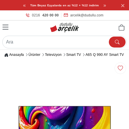
×
«
»
Tüm Beyaz Eşyalarda en az %12 + %12 indirim
0216
420 00 00
arcelik@dudullu.com
Anasayfa
Ürünler
Televizyon
Smart TV
A65 Q 990 AY Smart TV