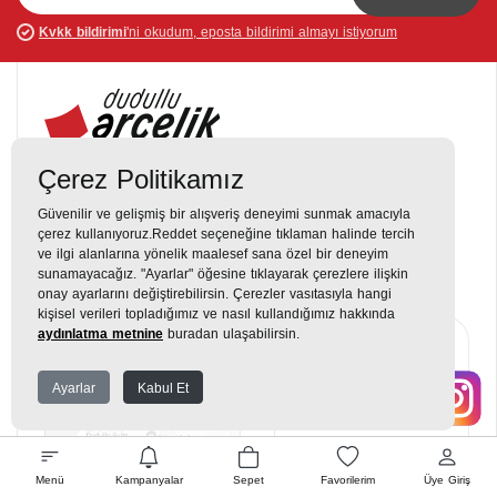
Kvkk bildirimi
'ni okudum, eposta bildirimi almayı istiyorum
Çerez Politikamız
Destek Hattı
0216 420 00 00
Güvenilir ve gelişmiş bir alışveriş deneyimi sunmak amacıyla
çerez kullanıyoruz.Reddet seçeneğine tıklaman halinde tercih
ve ilgi alanlarına yönelik maalesef sana özel bir deneyim
Yukarı Dudullu, Alemdağ Cd No: 806, 34760 Dudullu, Ümraniye,
sunamayacağız. "Ayarlar" öğesine tıklayarak çerezlere ilişkin
İstanbul
onay ayarlarını değiştirebilirsin. Çerezler vasıtasıyla hangi
kişisel verileri topladığımız ve nasıl kullandığımız hakkında
aydınlatma metnine
buradan ulaşabilirsin.
Ayarlar
Kabul Et
Menü
Kampanyalar
Sepet
Favorilerim
Üye Giriş