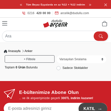
×
«
»
Tüm Beyaz Eşyalarda en az %12 + %12 indirim
0216
420 00 00
arcelik@dudullu.com
Anasayfa
Anker
+ Filtrele
Toplam
0 Ürün
Bulundu
Sadece Stoktakiler
E-bültenimize Abone Olun
... ve ilk alışverişinizde geçerli
300TL indirim kazanın!
→
KATIL