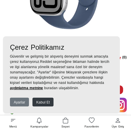
Çerez Politikamız
Güvenilir ve gelişmiş bir alışveriş deneyimi sunmak amacıyla
Apple Watch 10 GPS 46mm
(0)
çerez kullanıyoruz.Reddet seçeneğine tıklaman halinde tercih
Gümüş SB-S/M Akıllı Saat
ve ilgi alanlarına yönelik maalesef sana özel bir deneyim
sunamayacağız. "Ayarlar" öğesine tıklayarak çerezlere ilişkin
onay ayarlarını değiştirebilirsin. Çerezler vasıtasıyla hangi
19.599TL
kişisel verileri topladığımız ve nasıl kullandığımız hakkında
aydınlatma metnine
buradan ulaşabilirsin.
2.178 TL
x 9 Taksit =
19.599
Ekstra İndirim %12 =
17.247
TL
TL
Ayarlar
Kabul Et
EK GARANTİ
Menü
Kampanyalar
Sepet
Favorilerim
Üye Giriş
WHATSAPP SİPARİŞ