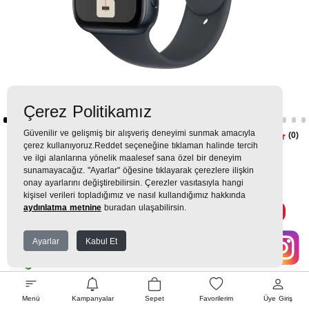
Çerez Politikamız
Güvenilir ve gelişmiş bir alışveriş deneyimi sunmak amacıyla
Apple Watch SE GPS 40mm G.
(0)
çerez kullanıyoruz.Reddet seçeneğine tıklaman halinde tercih
Yarısı SB M/L Akıllı Saat
ve ilgi alanlarına yönelik maalesef sana özel bir deneyim
sunamayacağız. "Ayarlar" öğesine tıklayarak çerezlere ilişkin
onay ayarlarını değiştirebilirsin. Çerezler vasıtasıyla hangi
10.999TL
kişisel verileri topladığımız ve nasıl kullandığımız hakkında
aydınlatma metnine
buradan ulaşabilirsin.
1.222 TL
x 9 Taksit =
10.999
Ekstra İndirim %12 =
9.679
TL
TL
Ayarlar
Kabul Et
EK GARANTİ
Menü
Kampanyalar
Sepet
Favorilerim
Üye Giriş
WHATSAPP SİPARİŞ