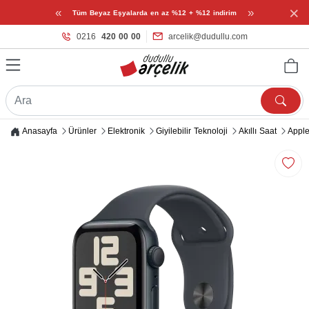
×
«
»
Tüm Beyaz Eşyalarda en az %12 + %12 indirim
0216
420 00 00
arcelik@dudullu.com
Anasayfa
Ürünler
Elektronik
Giyilebilir Teknoloji
Akıllı Saat
Apple