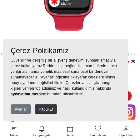
Çerez Politikamız
Güvenilir ve gelişmiş bir alışveriş deneyimi sunmak amacıyla
Apple Watch Series 8, 45mm
(0)
çerez kullanıyoruz.Reddet seçeneğine tıklaman halinde tercih
Kırmızı Akıllı Saat
ve ilgi alanlarına yönelik maalesef sana özel bir deneyim
sunamayacağız. "Ayarlar" öğesine tıklayarak çerezlere ilişkin
onay ayarlarını değiştirebilirsin. Çerezler vasıtasıyla hangi
14.749TL
kişisel verileri topladığımız ve nasıl kullandığımız hakkında
aydınlatma metnine
buradan ulaşabilirsin.
1.639 TL
x 9 Taksit =
14.749
Ekstra İndirim %12 =
12.979
TL
TL
Ayarlar
Kabul Et
EK GARANTİ
Menü
Kampanyalar
Sepet
Favorilerim
Üye Giriş
WHATSAPP SİPARİŞ