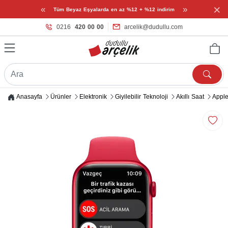
×
«
»
Tüm Beyaz Eşyalarda en az %12 + %12 indirim
0216
420 00 00
arcelik@dudullu.com
Anasayfa
Ürünler
Elektronik
Giyilebilir Teknoloji
Akıllı Saat
Apple