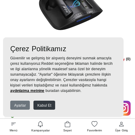
Çerez Politikamız
Güvenilir ve gelişmiş bir alışveriş deneyimi sunmak amacıyla
Asus ROG Cetra Speednova TWS
(0)
çerez kullanıyoruz.Reddet seçeneğine tıklaman halinde tercih
Kulaklık Kulaklık
ve ilgi alanlarına yönelik maalesef sana özel bir deneyim
sunamayacağız. "Ayarlar" öğesine tıklayarak çerezlere ilişkin
onay ayarlarını değiştirebilirsin. Çerezler vasıtasıyla hangi
3.899TL
kişisel verileri topladığımız ve nasıl kullandığımız hakkında
aydınlatma metnine
buradan ulaşabilirsin.
433 TL
x 9 Taksit =
3.899
Ekstra İndirim %12 =
3.431
TL
TL
Ayarlar
Kabul Et
EK GARANTİ
Menü
Kampanyalar
Sepet
Favorilerim
Üye Giriş
WHATSAPP SİPARİŞ