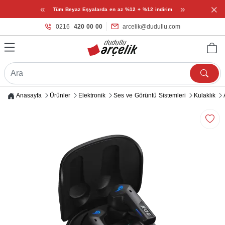
×
«
»
Tüm Beyaz Eşyalarda en az %12 + %12 indirim
0216
420 00 00
arcelik@dudullu.com
Anasayfa
Ürünler
Elektronik
Ses ve Görüntü Sistemleri
Kulaklık