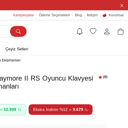
×
Kampanyalar
Ödeme Seçenekleri
Blog
İletişim
Kurumsal
Çeyiz Setleri
 Ekipmanları
ymore II RS Oyuncu Klavyesi
(0)
anları
 =
10.999
Ekstra İndirim %12 =
9.679
TL
TL