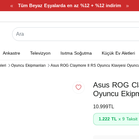
«
»
Tüm Beyaz Eşyalarda en az %12 + %12 indirim
Ankastre
Televizyon
Isıtma Soğutma
Küçük Ev Aletleri
leri
Oyuncu Ekipmanları
Asus ROG Claymore II RS Oyuncu Klavyesi Oyuncu
Asus ROG Cla
Oyuncu Ekipm
10.999TL
1.222 TL
x 9 Taksit