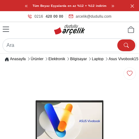
×
«
»
Tüm Beyaz Eşyalarda en az %12 + %12 indirim
0216
420 00 00
arcelik@dudullu.com
Anasayfa
Ürünler
Elektronik
Bilgisayar
Laptop
Asus Vivobook15