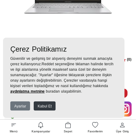
Çerez Politikamız
Güvenilir ve gelişmiş bir alışveriş deneyimi sunmak amacıyla
Asus Vivobook15 i5 8/512
(0)
çerez kullanıyoruz.Reddet seçeneğine tıklaman halinde tercih
X1504VA-NJ2431W Laptop
ve ilgi alanlarına yönelik maalesef sana özel bir deneyim
sunamayacağız. "Ayarlar" öğesine tıklayarak çerezlere ilişkin
onay ayarlarını değiştirebilirsin. Çerezler vasıtasıyla hangi
23.999TL
kişisel verileri topladığımız ve nasıl kullandığımız hakkında
aydınlatma metnine
buradan ulaşabilirsin.
2.667 TL
x 9 Taksit =
23.999
Ekstra İndirim %12 =
21.119
TL
TL
Ayarlar
Kabul Et
EK GARANTİ
Menü
Kampanyalar
Sepet
Favorilerim
Üye Giriş
WHATSAPP SİPARİŞ