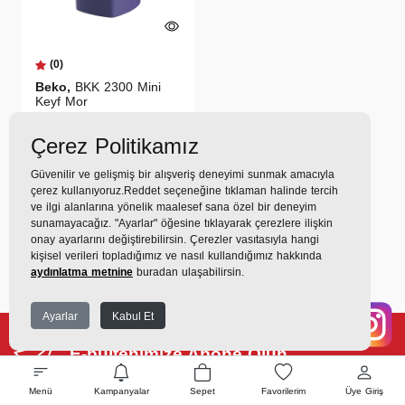
(0)
Beko,
BKK 2300 Mini
Keyf Mor
Çerez Politikamız
5.639TL
Güvenilir ve gelişmiş bir alışveriş deneyimi sunmak amacıyla
627 TL
x 9 Taksit =
5.639
TL
çerez kullanıyoruz.Reddet seçeneğine tıklaman halinde tercih
ve ilgi alanlarına yönelik maalesef sana özel bir deneyim
Ekstra İndirim %12 =
4.962
TL
sunamayacağız. "Ayarlar" öğesine tıklayarak çerezlere ilişkin
onay ayarlarını değiştirebilirsin. Çerezler vasıtasıyla hangi
kişisel verileri topladığımız ve nasıl kullandığımız hakkında
İlk
Geri
1
İleri
Son
aydınlatma metnine
buradan ulaşabilirsin.
Ayarlar
Kabul Et
E-bültenimize Abone Olun
... ve ilk alışverişinizde geçerli
300TL indirim kazanın!
Menü
Kampanyalar
Sepet
Favorilerim
Üye Giriş