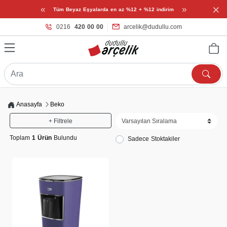
×
«
»
Tüm Beyaz Eşyalarda en az %12 + %12 indirim
0216
420 00 00
arcelik@dudullu.com
Anasayfa
Beko
+ Filtrele
Toplam
1 Ürün
Bulundu
Sadece Stoktakiler