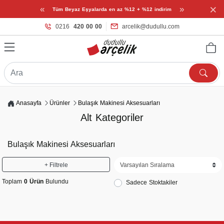
×
«
»
Tüm Beyaz Eşyalarda en az %12 + %12 indirim
0216
420 00 00
arcelik@dudullu.com
Anasayfa
Ürünler
Bulaşık Makinesi Aksesuarları
Alt Kategoriler
Bulaşık Makinesi Aksesuarları
+ Filtrele
Toplam
0 Ürün
Bulundu
Sadece Stoktakiler