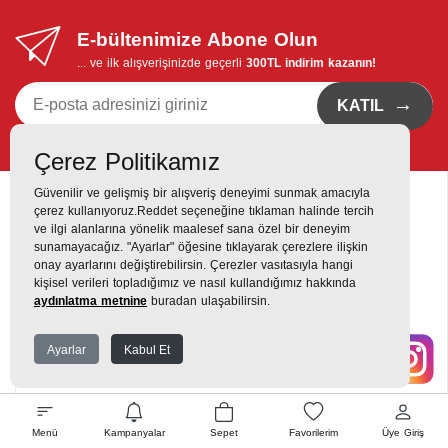
E-bültenimize Abone Olun
... ve ilk alışverişinizde geçerli
300TL indirim kazanın!
→
KATIL
Kvkk bildirimi
'ni okudum, eposta bildirimi almayı istiyorum
Çerez Politikamız
Güvenilir ve gelişmiş bir alışveriş deneyimi sunmak amacıyla
çerez kullanıyoruz.Reddet seçeneğine tıklaman halinde tercih
ve ilgi alanlarına yönelik maalesef sana özel bir deneyim
sunamayacağız. "Ayarlar" öğesine tıklayarak çerezlere ilişkin
onay ayarlarını değiştirebilirsin. Çerezler vasıtasıyla hangi
Destek Hattı
kişisel verileri topladığımız ve nasıl kullandığımız hakkında
0216 420 00 00
aydınlatma metnine
buradan ulaşabilirsin.
Yukarı Dudullu, Alemdağ Cd No: 806, 34760 Dudullu, Ümraniye,
Ayarlar
Kabul Et
İstanbul
Menü
Kampanyalar
Sepet
Favorilerim
Üye Giriş