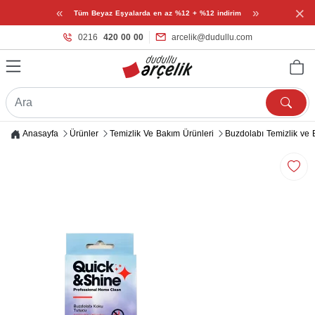
×
«
»
Tüm Beyaz Eşyalarda en az %12 + %12 indirim
0216
420 00 00
arcelik@dudullu.com
Anasayfa
Ürünler
Temizlik Ve Bakım Ürünleri
Buzdolabı Temizlik ve 