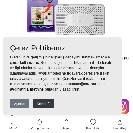
Çerez Politikamız
Güvenilir ve gelişmiş bir alışveriş deneyimi sunmak amacıyla
Buzdolabı Koku Giderici Buzdolabı
(0)
çerez kullanıyoruz.Reddet seçeneğine tıklaman halinde tercih
Temizlik ve Bakım Ürünleri
ve ilgi alanlarına yönelik maalesef sana özel bir deneyim
sunamayacağız. "Ayarlar" öğesine tıklayarak çerezlere ilişkin
onay ayarlarını değiştirebilirsin. Çerezler vasıtasıyla hangi
420TL
kişisel verileri topladığımız ve nasıl kullandığımız hakkında
aydınlatma metnine
buradan ulaşabilirsin.
47 TL
x 9 Taksit =
420
Ekstra İndirim %12 =
370
TL
TL
Ayarlar
Kabul Et
EK GARANTİ
Menü
Kampanyalar
Sepet
Favorilerim
Üye Giriş
WHATSAPP SİPARİŞ