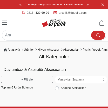
×
«
»
Tüm Beyaz Eşyalarda en az %12 + %12 indirim
0216
420 00 00
arcelik@dudullu.com
Anasayfa
Ürünler
Hijyen-Aksesuar
Aksesuarlar
Pişirici Yedek Parç
Alt Kategoriler
Davlumbaz & Aspiratör Aksesuarları
+ Filtrele
Toplam
0 Ürün
Bulundu
Sadece Stoktakiler