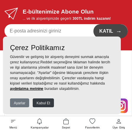
E-bültenimize Abone Olun
... ve ilk alışverişinizde geçerli
300TL indirim kazanın!
→
KATIL
Kvkk bildirimi
'ni okudum, eposta bildirimi almayı istiyorum
Çerez Politikamız
Güvenilir ve gelişmiş bir alışveriş deneyimi sunmak amacıyla
çerez kullanıyoruz.Reddet seçeneğine tıklaman halinde tercih
ve ilgi alanlarına yönelik maalesef sana özel bir deneyim
sunamayacağız. "Ayarlar" öğesine tıklayarak çerezlere ilişkin
onay ayarlarını değiştirebilirsin. Çerezler vasıtasıyla hangi
Destek Hattı
kişisel verileri topladığımız ve nasıl kullandığımız hakkında
0216 420 00 00
aydınlatma metnine
buradan ulaşabilirsin.
Yukarı Dudullu, Alemdağ Cd No: 806, 34760 Dudullu, Ümraniye,
Ayarlar
Kabul Et
İstanbul
Menü
Kampanyalar
Sepet
Favorilerim
Üye Giriş