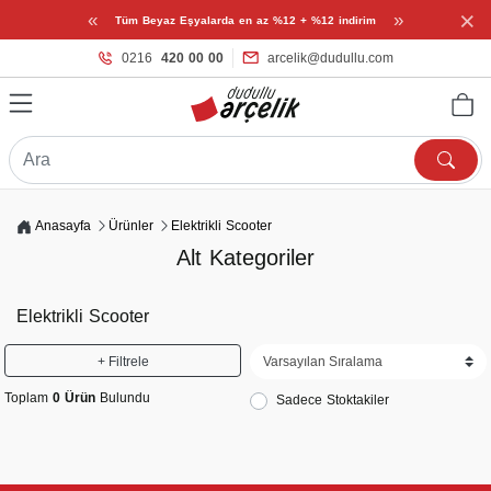
×
«
»
Tüm Beyaz Eşyalarda en az %12 + %12 indirim
0216
420 00 00
arcelik@dudullu.com
Anasayfa
Ürünler
Elektrikli Scooter
Alt Kategoriler
Elektrikli Scooter
+ Filtrele
Toplam
0 Ürün
Bulundu
Sadece Stoktakiler