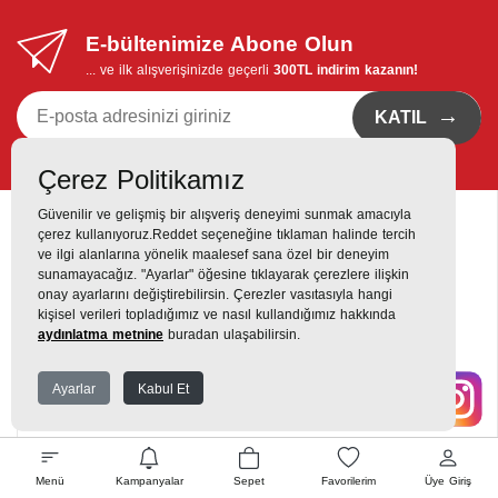
E-bültenimize Abone Olun
... ve ilk alışverişinizde geçerli
300TL indirim kazanın!
→
KATIL
Kvkk bildirimi
'ni okudum, eposta bildirimi almayı istiyorum
Çerez Politikamız
Güvenilir ve gelişmiş bir alışveriş deneyimi sunmak amacıyla
çerez kullanıyoruz.Reddet seçeneğine tıklaman halinde tercih
ve ilgi alanlarına yönelik maalesef sana özel bir deneyim
sunamayacağız. "Ayarlar" öğesine tıklayarak çerezlere ilişkin
onay ayarlarını değiştirebilirsin. Çerezler vasıtasıyla hangi
Destek Hattı
kişisel verileri topladığımız ve nasıl kullandığımız hakkında
0216 420 00 00
aydınlatma metnine
buradan ulaşabilirsin.
Yukarı Dudullu, Alemdağ Cd No: 806, 34760 Dudullu, Ümraniye,
Ayarlar
Kabul Et
İstanbul
Menü
Kampanyalar
Sepet
Favorilerim
Üye Giriş