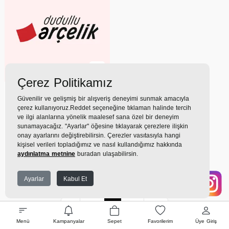
Çerez Politikamız
(0)
Güvenilir ve gelişmiş bir alışveriş deneyimi sunmak amacıyla
Xiaomi Smart Camera
çerez kullanıyoruz.Reddet seçeneğine tıklaman halinde tercih
C500 Ev İçi Akıllı Kamera
ve ilgi alanlarına yönelik maalesef sana özel bir deneyim
Sistemleri
sunamayacağız. "Ayarlar" öğesine tıklayarak çerezlere ilişkin
2.549TL
onay ayarlarını değiştirebilirsin. Çerezler vasıtasıyla hangi
kişisel verileri topladığımız ve nasıl kullandığımız hakkında
283 TL
x 9 Taksit =
2.549
aydınlatma metnine
buradan ulaşabilirsin.
TL
Ekstra İndirim %12 =
2.243
TL
Ayarlar
Kabul Et
İlk
Geri
1
İleri
Son
Menü
Kampanyalar
Sepet
Favorilerim
Üye Giriş