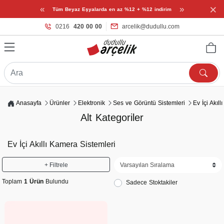
×
«
»
Tüm Beyaz Eşyalarda en az %12 + %12 indirim
0216
420 00 00
arcelik@dudullu.com
Anasayfa
Ürünler
Elektronik
Ses ve Görüntü Sistemleri
Ev İçi Akıl
Alt Kategoriler
Ev İçi Akıllı Kamera Sistemleri
+ Filtrele
Toplam
1 Ürün
Bulundu
Sadece Stoktakiler