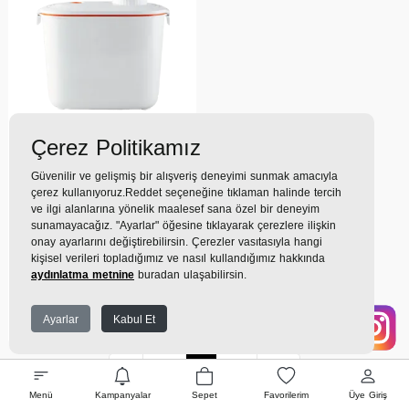
Çerez Politikamız
(0)
Güvenilir ve gelişmiş bir alışveriş deneyimi sunmak amacıyla
Petkit,
Petkit Vakumlu
çerez kullanıyoruz.Reddet seçeneğine tıklaman halinde tercih
Mama Saklama Kabı Evcil
ve ilgi alanlarına yönelik maalesef sana özel bir deneyim
Hayvan Ürünleri
sunamayacağız. "Ayarlar" öğesine tıklayarak çerezlere ilişkin
3.499TL
onay ayarlarını değiştirebilirsin. Çerezler vasıtasıyla hangi
kişisel verileri topladığımız ve nasıl kullandığımız hakkında
389 TL
x 9 Taksit =
3.499
aydınlatma metnine
buradan ulaşabilirsin.
TL
Ekstra İndirim %12 =
3.079
TL
Ayarlar
Kabul Et
İlk
Geri
1
İleri
Son
Menü
Kampanyalar
Sepet
Favorilerim
Üye Giriş