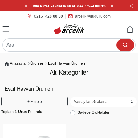
×
«
»
Tüm Beyaz Eşyalarda en az %12 + %12 indirim
0216
420 00 00
arcelik@dudullu.com
Anasayfa
Ürünler
Evcil Hayvan Ürünleri
Alt Kategoriler
Evcil Hayvan Ürünleri
+ Filtrele
Toplam
1 Ürün
Bulundu
Sadece Stoktakiler