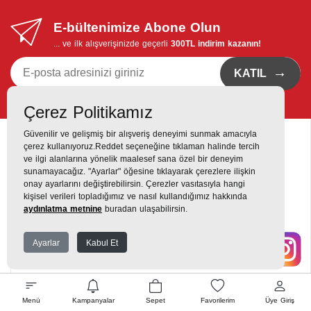
E-bültenimize Abone Olun
... ve ilk alışverişinizde geçerli
300TL indirim kazanın!
→
KATIL
Kvkk bildirimi
'ni okudum, eposta bildirimi almayı istiyorum
Çerez Politikamız
Güvenilir ve gelişmiş bir alışveriş deneyimi sunmak amacıyla
çerez kullanıyoruz.Reddet seçeneğine tıklaman halinde tercih
ve ilgi alanlarına yönelik maalesef sana özel bir deneyim
sunamayacağız. "Ayarlar" öğesine tıklayarak çerezlere ilişkin
onay ayarlarını değiştirebilirsin. Çerezler vasıtasıyla hangi
Destek Hattı
kişisel verileri topladığımız ve nasıl kullandığımız hakkında
0216 420 00 00
aydınlatma metnine
buradan ulaşabilirsin.
Yukarı Dudullu, Alemdağ Cd No: 806, 34760 Dudullu, Ümraniye,
Ayarlar
Kabul Et
İstanbul
Menü
Kampanyalar
Sepet
Favorilerim
Üye Giriş