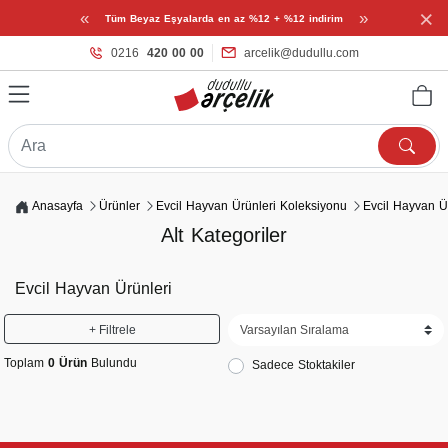
×
«
»
Tüm Beyaz Eşyalarda en az %12 + %12 indirim
0216
420 00 00
arcelik@dudullu.com
Anasayfa
Ürünler
Evcil Hayvan Ürünleri Koleksiyonu
Evcil Hayvan Ü
Alt Kategoriler
Evcil Hayvan Ürünleri
+ Filtrele
Toplam
0 Ürün
Bulundu
Sadece Stoktakiler