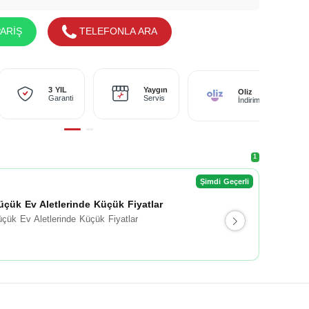
ARİŞ
TELEFONLA ARA
Yaygın
3 YIL
Oliz
Servis
Garanti
İndirimi
1
Şimdi Geçerli
üçük Ev Aletlerinde Küçük Fiyatlar
çük Ev Aletlerinde Küçük Fiyatlar