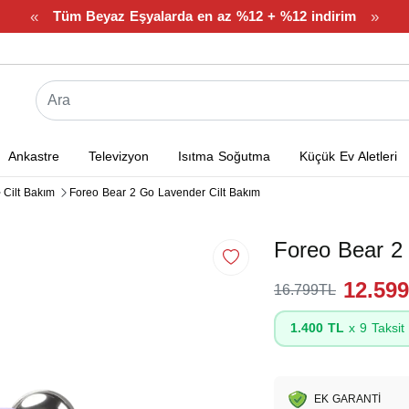
«
»
Tüm Beyaz Eşyalarda en az %12 + %12 indirim
Ankastre
Televizyon
Isıtma Soğutma
Küçük Ev Aletleri
Cilt Bakım
Foreo Bear 2 Go Lavender Cilt Bakım
Foreo Bear 2
12.59
16.799TL
1.400 TL
x 9 Taksit
EK GARANTİ