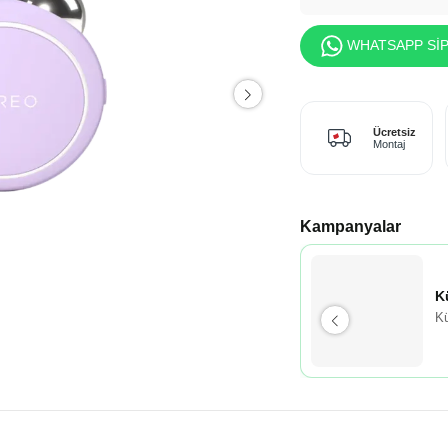
WHATSAPP SİP
Ücretsiz
Montaj
Kampanyalar
K
Kü