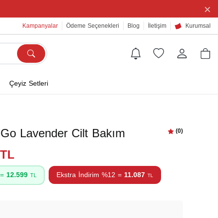
×
Kampanyalar
Ödeme Seçenekleri
Blog
İletişim
Kurumsal
Çeyiz Setleri
 Go Lavender Cilt Bakım
(0)
9TL
 =
12.599
Ekstra İndirim %12 =
11.087
TL
TL