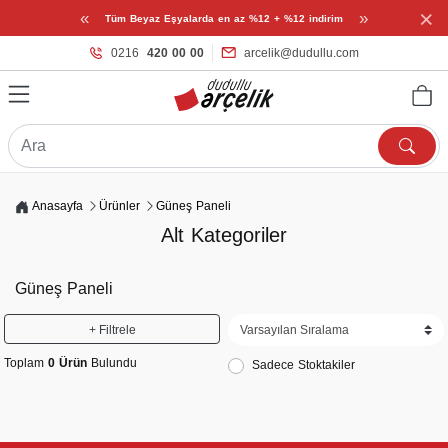
×
«
»
Tüm Beyaz Eşyalarda en az %12 + %12 indirim
0216
420 00 00
arcelik@dudullu.com
Anasayfa
Ürünler
Güneş Paneli
Alt Kategoriler
Güneş Paneli
+ Filtrele
Toplam
0 Ürün
Bulundu
Sadece Stoktakiler