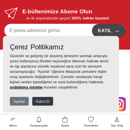
E-bültenimize Abone Olun
... ve ilk alışverişinizde geçerli
300TL indirim kazanın!
→
KATIL
Kvkk bildirimi
'ni okudum, eposta bildirimi almayı istiyorum
Çerez Politikamız
Güvenilir ve gelişmiş bir alışveriş deneyimi sunmak amacıyla
çerez kullanıyoruz.Reddet seçeneğine tıklaman halinde tercih
ve ilgi alanlarına yönelik maalesef sana özel bir deneyim
sunamayacağız. "Ayarlar" öğesine tıklayarak çerezlere ilişkin
onay ayarlarını değiştirebilirsin. Çerezler vasıtasıyla hangi
Destek Hattı
kişisel verileri topladığımız ve nasıl kullandığımız hakkında
0216 420 00 00
aydınlatma metnine
buradan ulaşabilirsin.
Yukarı Dudullu, Alemdağ Cd No: 806, 34760 Dudullu, Ümraniye,
Ayarlar
Kabul Et
İstanbul
Menü
Kampanyalar
Sepet
Favorilerim
Üye Giriş