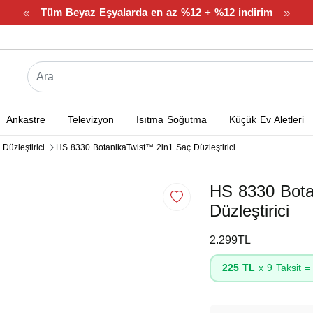
«
»
Tüm Beyaz Eşyalarda en az %12 + %12 indirim
Ankastre
Televizyon
Isıtma Soğutma
Küçük Ev Aletleri
 Düzleştirici
HS 8330 BotanikaTwist™ 2in1 Saç Düzleştirici
HS 8330 Bota
Düzleştirici
2.299TL
225 TL
x 9 Taksit 