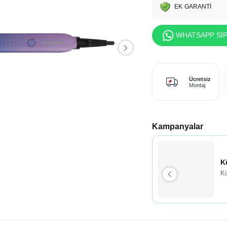
EK GARANTİ
WHATSAPP SİP
Ücretsiz
Montaj
Kampanyalar
K
Kü