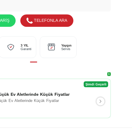
ARİŞ
TELEFONLA ARA
Yaygın
3 YIL
Servis
Garanti
1
Şimdi Geçerli
üçük Ev Aletlerinde Küçük Fiyatlar
çük Ev Aletlerinde Küçük Fiyatlar