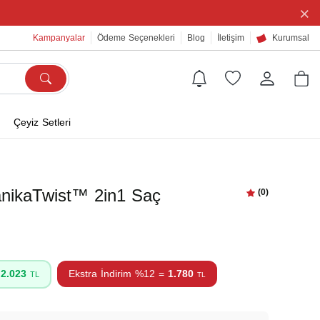
×
Kampanyalar
Ödeme Seçenekleri
Blog
İletişim
Kurumsal
Çeyiz Setleri
nikaTwist™ 2in1 Saç
(0)
=
2.023
Ekstra İndirim %12 =
1.780
TL
TL