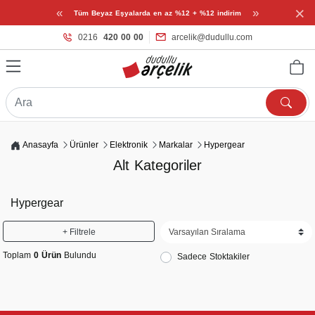
×
«
»
Tüm Beyaz Eşyalarda en az %12 + %12 indirim
0216
420 00 00
arcelik@dudullu.com
Anasayfa
Ürünler
Elektronik
Markalar
Hypergear
Alt Kategoriler
Hypergear
+ Filtrele
Toplam
0 Ürün
Bulundu
Sadece Stoktakiler