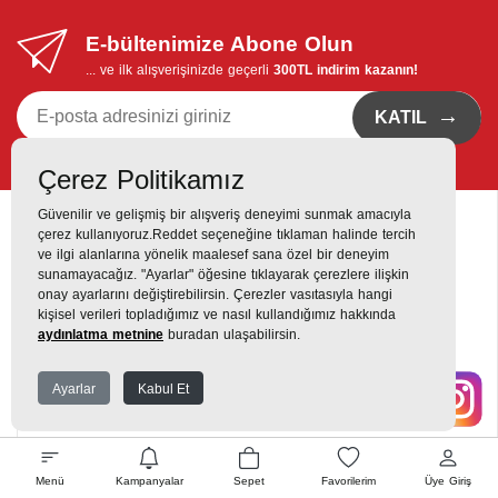
E-bültenimize Abone Olun
... ve ilk alışverişinizde geçerli
300TL indirim kazanın!
→
KATIL
Kvkk bildirimi
'ni okudum, eposta bildirimi almayı istiyorum
Çerez Politikamız
Güvenilir ve gelişmiş bir alışveriş deneyimi sunmak amacıyla
çerez kullanıyoruz.Reddet seçeneğine tıklaman halinde tercih
ve ilgi alanlarına yönelik maalesef sana özel bir deneyim
sunamayacağız. "Ayarlar" öğesine tıklayarak çerezlere ilişkin
onay ayarlarını değiştirebilirsin. Çerezler vasıtasıyla hangi
Destek Hattı
kişisel verileri topladığımız ve nasıl kullandığımız hakkında
0216 420 00 00
aydınlatma metnine
buradan ulaşabilirsin.
Yukarı Dudullu, Alemdağ Cd No: 806, 34760 Dudullu, Ümraniye,
Ayarlar
Kabul Et
İstanbul
Menü
Kampanyalar
Sepet
Favorilerim
Üye Giriş