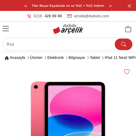
×
«
»
Tüm Beyaz Eşyalarda en az %12 + %12 indirim
0216
420 00 00
arcelik@dudullu.com
Anasayfa
Ürünler
Elektronik
Bilgisayar
Tablet
iPad 11 Nesil Wi