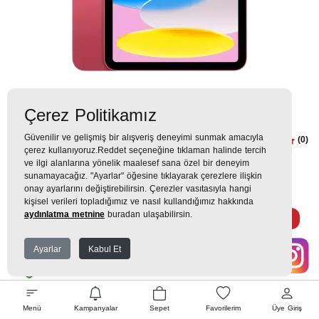
Çerez Politikamız
Güvenilir ve gelişmiş bir alışveriş deneyimi sunmak amacıyla
iPad 11 Nesil WiFi 128GB Pembe
(0)
çerez kullanıyoruz.Reddet seçeneğine tıklaman halinde tercih
MD4E4TU/A Tablet
ve ilgi alanlarına yönelik maalesef sana özel bir deneyim
sunamayacağız. "Ayarlar" öğesine tıklayarak çerezlere ilişkin
onay ayarlarını değiştirebilirsin. Çerezler vasıtasıyla hangi
22.999TL
kişisel verileri topladığımız ve nasıl kullandığımız hakkında
aydınlatma metnine
buradan ulaşabilirsin.
2.555 TL
x 9 Taksit =
22.999
Ekstra İndirim %12 =
20.239
TL
TL
Ayarlar
Kabul Et
EK GARANTİ
Menü
Kampanyalar
Sepet
Favorilerim
Üye Giriş
WHATSAPP SİPARİŞ