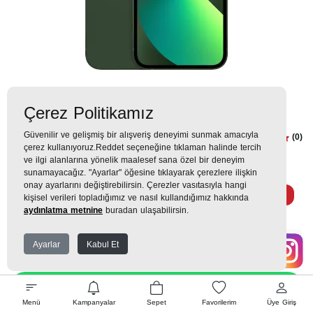
Çerez Politikamız
Güvenilir ve gelişmiş bir alışveriş deneyimi sunmak amacıyla
iPhone 13 256GB Yeşil İphone 13
(0)
çerez kullanıyoruz.Reddet seçeneğine tıklaman halinde tercih
ve ilgi alanlarına yönelik maalesef sana özel bir deneyim
45.950TL
sunamayacağız. "Ayarlar" öğesine tıklayarak çerezlere ilişkin
onay ayarlarını değiştirebilirsin. Çerezler vasıtasıyla hangi
5.106 TL
x 9 Taksit =
45.950
Ekstra İndirim %12 =
40.436
TL
TL
kişisel verileri topladığımız ve nasıl kullandığımız hakkında
aydınlatma metnine
buradan ulaşabilirsin.
Ayarlar
Kabul Et
EK GARANTİ
WHATSAPP SİPARİŞ
Menü
Kampanyalar
Sepet
Favorilerim
Üye Giriş