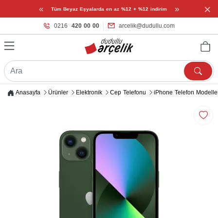
×
«
»
Tüm Beyaz Eşyalarda en az %12 + %12 indirim
0216
420 00 00
arcelik@dudullu.com
Anasayfa
Ürünler
Elektronik
Cep Telefonu
iPhone Telefon Modelle