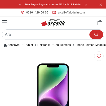
×
«
»
Tüm Beyaz Eşyalarda en az %12 + %12 indirim
0216
420 00 00
arcelik@dudullu.com
Anasayfa
Ürünler
Elektronik
Cep Telefonu
iPhone Telefon Modelle