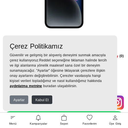
Çerez Politikamız
Güvenilir ve gelişmiş bir alışveriş deneyimi sunmak amacıyla
iPhone 14 512GB Gece Yarısı
(0)
çerez kullanıyoruz.Reddet seçeneğine tıklaman halinde tercih
ve ilgi alanlarına yönelik maalesef sana özel bir deneyim
0TL
sunamayacağız. "Ayarlar" öğesine tıklayarak çerezlere ilişkin
onay ayarlarını değiştirebilirsin. Çerezler vasıtasıyla hangi
0 TL
x 9 Taksit =
0
TL
kişisel verileri topladığımız ve nasıl kullandığımız hakkında
aydınlatma metnine
buradan ulaşabilirsin.
Ayarlar
Kabul Et
EK GARANTİ
WHATSAPP SİPARİŞ
Menü
Kampanyalar
Sepet
Favorilerim
Üye Giriş