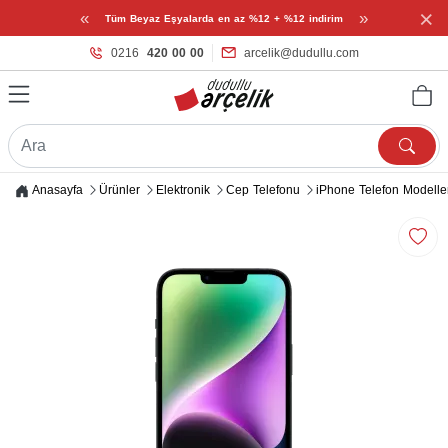
×
«
»
Tüm Beyaz Eşyalarda en az %12 + %12 indirim
0216
420 00 00
arcelik@dudullu.com
Anasayfa
Ürünler
Elektronik
Cep Telefonu
iPhone Telefon Modelle