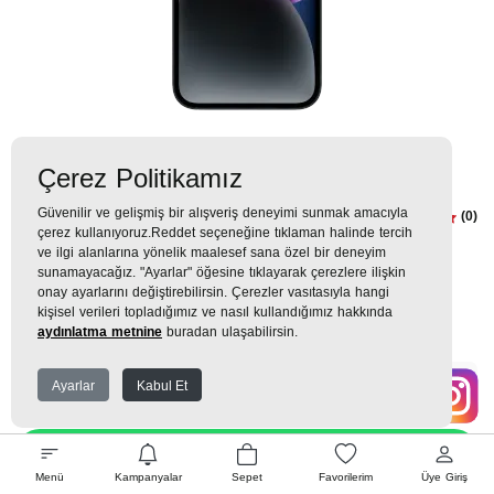
Çerez Politikamız
Güvenilir ve gelişmiş bir alışveriş deneyimi sunmak amacıyla
iPhone 14 Plus 256GB Gece Yarısı
(0)
çerez kullanıyoruz.Reddet seçeneğine tıklaman halinde tercih
ve ilgi alanlarına yönelik maalesef sana özel bir deneyim
0TL
sunamayacağız. "Ayarlar" öğesine tıklayarak çerezlere ilişkin
onay ayarlarını değiştirebilirsin. Çerezler vasıtasıyla hangi
0 TL
x 9 Taksit =
0
TL
kişisel verileri topladığımız ve nasıl kullandığımız hakkında
aydınlatma metnine
buradan ulaşabilirsin.
Ayarlar
Kabul Et
EK GARANTİ
WHATSAPP SİPARİŞ
Menü
Kampanyalar
Sepet
Favorilerim
Üye Giriş