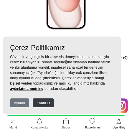
Çerez Politikamız
Güvenilir ve gelişmiş bir alışveriş deneyimi sunmak amacıyla
iPhone 15 Plus 128GB Pembe
(0)
çerez kullanıyoruz.Reddet seçeneğine tıklaman halinde tercih
ve ilgi alanlarına yönelik maalesef sana özel bir deneyim
0TL
sunamayacağız. "Ayarlar" öğesine tıklayarak çerezlere ilişkin
onay ayarlarını değiştirebilirsin. Çerezler vasıtasıyla hangi
0 TL
x 9 Taksit =
0
TL
kişisel verileri topladığımız ve nasıl kullandığımız hakkında
aydınlatma metnine
buradan ulaşabilirsin.
Ayarlar
Kabul Et
EK GARANTİ
WHATSAPP SİPARİŞ
Menü
Kampanyalar
Sepet
Favorilerim
Üye Giriş