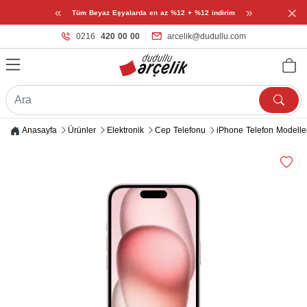
×
«
»
Tüm Beyaz Eşyalarda en az %12 + %12 indirim
0216
420 00 00
arcelik@dudullu.com
Anasayfa
Ürünler
Elektronik
Cep Telefonu
iPhone Telefon Modelle