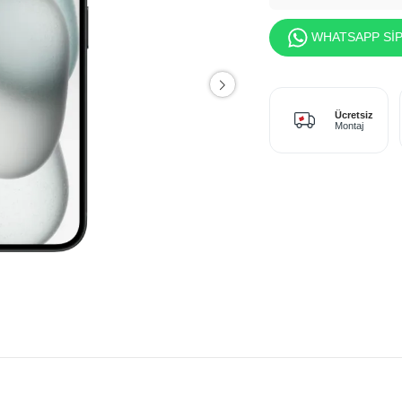
WHATSAPP SİP
Ücretsiz
Montaj