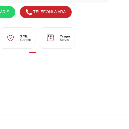
ARİŞ
TELEFONLA ARA
Yaygın
3 YIL
Servis
Garanti