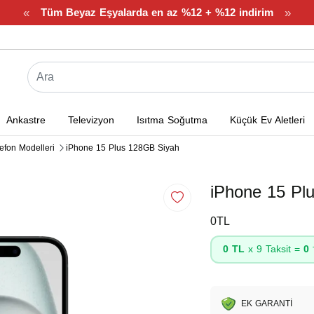
«
»
Tüm Beyaz Eşyalarda en az %12 + %12 indirim
Ankastre
Televizyon
Isıtma Soğutma
Küçük Ev Aletleri
efon Modelleri
iPhone 15 Plus 128GB Siyah
iPhone 15 Pl
0TL
0 TL
x 9 Taksit =
0
EK GARANTİ