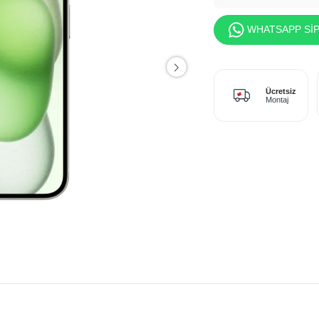
WHATSAPP SİP
Ücretsiz
Montaj