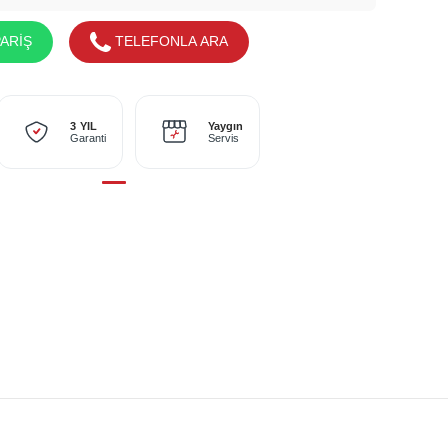
ARİŞ
TELEFONLA ARA
Yaygın
3 YIL
Servis
Garanti