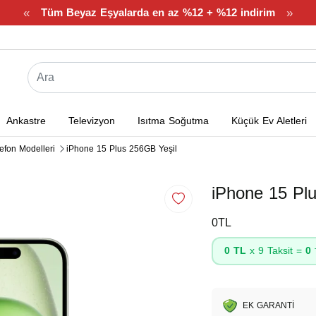
«
»
Tüm Beyaz Eşyalarda en az %12 + %12 indirim
Ankastre
Televizyon
Isıtma Soğutma
Küçük Ev Aletleri
efon Modelleri
iPhone 15 Plus 256GB Yeşil
iPhone 15 Pl
0TL
0 TL
x 9 Taksit =
0
EK GARANTİ