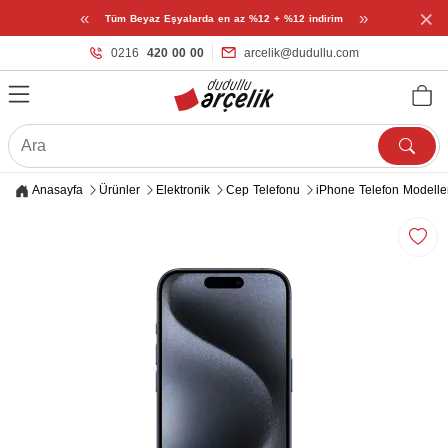
×
«
»
Tüm Beyaz Eşyalarda en az %12 + %12 indirim
0216
420 00 00
arcelik@dudullu.com
Anasayfa
Ürünler
Elektronik
Cep Telefonu
iPhone Telefon Modelle