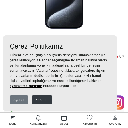
Çerez Politikamız
Güvenilir ve gelişmiş bir alışveriş deneyimi sunmak amacıyla
iPhone 15 Pro 256GB Mavi
(0)
çerez kullanıyoruz.Reddet seçeneğine tıklaman halinde tercih
Titanyum
ve ilgi alanlarına yönelik maalesef sana özel bir deneyim
sunamayacağız. "Ayarlar" öğesine tıklayarak çerezlere ilişkin
onay ayarlarını değiştirebilirsin. Çerezler vasıtasıyla hangi
0TL
kişisel verileri topladığımız ve nasıl kullandığımız hakkında
aydınlatma metnine
buradan ulaşabilirsin.
0 TL
x 9 Taksit =
0
TL
Ayarlar
Kabul Et
EK GARANTİ
Menü
Kampanyalar
Sepet
Favorilerim
Üye Giriş
WHATSAPP SİPARİŞ