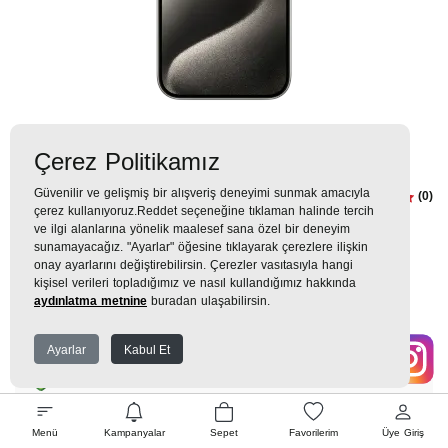
Çerez Politikamız
Güvenilir ve gelişmiş bir alışveriş deneyimi sunmak amacıyla
iPhone 15 Pro 256GB Natürel
(0)
çerez kullanıyoruz.Reddet seçeneğine tıklaman halinde tercih
Titanyum
ve ilgi alanlarına yönelik maalesef sana özel bir deneyim
sunamayacağız. "Ayarlar" öğesine tıklayarak çerezlere ilişkin
onay ayarlarını değiştirebilirsin. Çerezler vasıtasıyla hangi
0TL
kişisel verileri topladığımız ve nasıl kullandığımız hakkında
aydınlatma metnine
buradan ulaşabilirsin.
0 TL
x 9 Taksit =
0
TL
Ayarlar
Kabul Et
EK GARANTİ
Menü
Kampanyalar
Sepet
Favorilerim
Üye Giriş
WHATSAPP SİPARİŞ