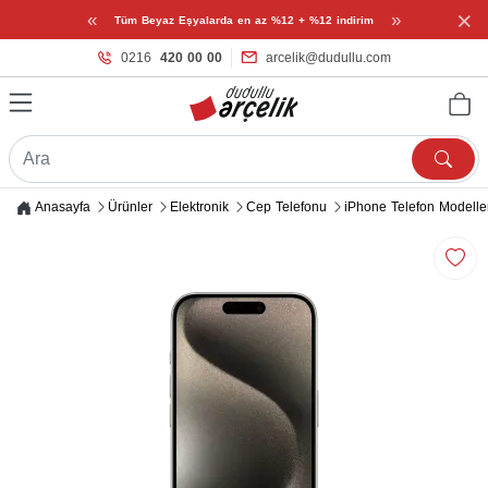
×
«
»
Tüm Beyaz Eşyalarda en az %12 + %12 indirim
0216
420 00 00
arcelik@dudullu.com
Anasayfa
Ürünler
Elektronik
Cep Telefonu
iPhone Telefon Modelle