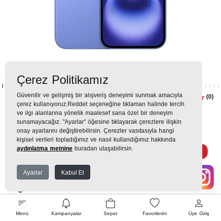
Çerez Politikamız
Güvenilir ve gelişmiş bir alışveriş deneyimi sunmak amacıyla
iPhone 16 Plus 256GB Mavi
(0)
çerez kullanıyoruz.Reddet seçeneğine tıklaman halinde tercih
iPhone 16 Plus
ve ilgi alanlarına yönelik maalesef sana özel bir deneyim
sunamayacağız. "Ayarlar" öğesine tıklayarak çerezlere ilişkin
onay ayarlarını değiştirebilirsin. Çerezler vasıtasıyla hangi
75.099TL
kişisel verileri topladığımız ve nasıl kullandığımız hakkında
aydınlatma metnine
buradan ulaşabilirsin.
8.344 TL
x 9 Taksit =
75.099
Ekstra İndirim %12 =
66.087
TL
TL
Ayarlar
Kabul Et
EK GARANTİ
Menü
Kampanyalar
Sepet
Favorilerim
Üye Giriş
WHATSAPP SİPARİŞ