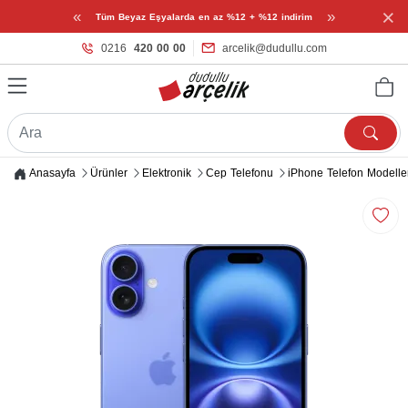
×
«
»
Tüm Beyaz Eşyalarda en az %12 + %12 indirim
0216
420 00 00
arcelik@dudullu.com
Anasayfa
Ürünler
Elektronik
Cep Telefonu
iPhone Telefon Modelle