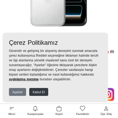
Çerez Politikamız
Güvenilir ve gelişmiş bir alışveriş deneyimi sunmak amacıyla
iPhone 17 Pro Max 512GB Gümüş
(0)
çerez kullanıyoruz.Reddet seçeneğine tıklaman halinde tercih
iPhone 17 Pro Max
ve ilgi alanlarına yönelik maalesef sana özel bir deneyim
sunamayacağız. "Ayarlar" öğesine tıklayarak çerezlere ilişkin
onay ayarlarını değiştirebilirsin. Çerezler vasıtasıyla hangi
142.999TL
kişisel verileri topladığımız ve nasıl kullandığımız hakkında
aydınlatma metnine
buradan ulaşabilirsin.
15.889 TL
x 9 Taksit =
142.999
TL
Ekstra İndirim %12 =
125.839
TL
Ayarlar
Kabul Et
EK GARANTİ
Menü
Kampanyalar
Sepet
Favorilerim
Üye Giriş