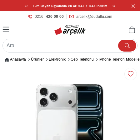
×
«
»
Tüm Beyaz Eşyalarda en az %12 + %12 indirim
0216
420 00 00
arcelik@dudullu.com
Anasayfa
Ürünler
Elektronik
Cep Telefonu
iPhone Telefon Modelle