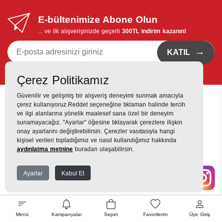
E-bültenimize Abone Olun
... ve ilk alışverişinizde geçerli
300TL indirim kazanın!
→
KATIL
Kvkk bildirimi
'ni okudum, eposta bildirimi almayı istiyorum
Çerez Politikamız
Güvenilir ve gelişmiş bir alışveriş deneyimi sunmak amacıyla
çerez kullanıyoruz.Reddet seçeneğine tıklaman halinde tercih
ve ilgi alanlarına yönelik maalesef sana özel bir deneyim
sunamayacağız. "Ayarlar" öğesine tıklayarak çerezlere ilişkin
onay ayarlarını değiştirebilirsin. Çerezler vasıtasıyla hangi
Destek Hattı
kişisel verileri topladığımız ve nasıl kullandığımız hakkında
0216 420 00 00
aydınlatma metnine
buradan ulaşabilirsin.
Yukarı Dudullu, Alemdağ Cd No: 806, 34760 Dudullu, Ümraniye,
Ayarlar
Kabul Et
İstanbul
Menü
Kampanyalar
Sepet
Favorilerim
Üye Giriş