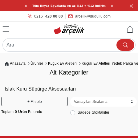
×
«
»
Tüm Beyaz Eşyalarda en az %12 + %12 indirim
0216
420 00 00
arcelik@dudullu.com
Anasayfa
Ürünler
Küçük Ev Aletleri
Küçük Ev Aletleri Yedek Parça ve
Alt Kategoriler
Islak Kuru Süpürge Aksesuarları
+ Filtrele
Toplam
0 Ürün
Bulundu
Sadece Stoktakiler