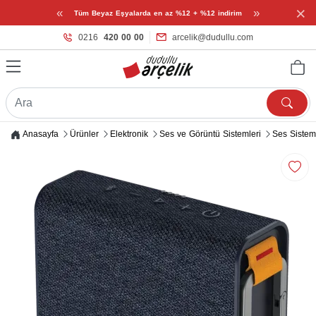
×
«
»
Tüm Beyaz Eşyalarda en az %12 + %12 indirim
0216
420 00 00
arcelik@dudullu.com
Anasayfa
Ürünler
Elektronik
Ses ve Görüntü Sistemleri
Ses Sistem