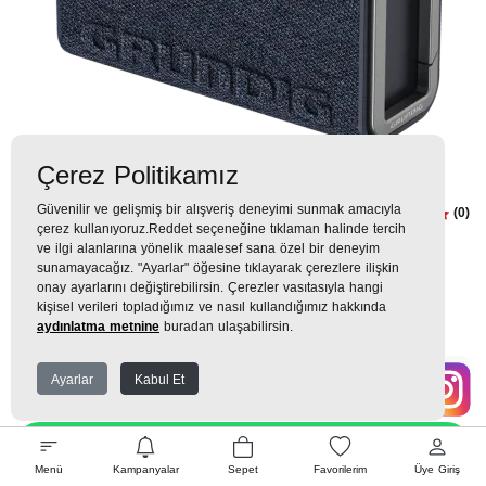
Çerez Politikamız
Güvenilir ve gelişmiş bir alışveriş deneyimi sunmak amacıyla
Jam 2 Blue Hoparlör
(0)
çerez kullanıyoruz.Reddet seçeneğine tıklaman halinde tercih
ve ilgi alanlarına yönelik maalesef sana özel bir deneyim
1.599TL
sunamayacağız. "Ayarlar" öğesine tıklayarak çerezlere ilişkin
onay ayarlarını değiştirebilirsin. Çerezler vasıtasıyla hangi
178 TL
x 9 Taksit =
1.599
Ekstra İndirim %12 =
1.407
TL
TL
kişisel verileri topladığımız ve nasıl kullandığımız hakkında
aydınlatma metnine
buradan ulaşabilirsin.
Ayarlar
Kabul Et
EK GARANTİ
WHATSAPP SİPARİŞ
Menü
Kampanyalar
Sepet
Favorilerim
Üye Giriş