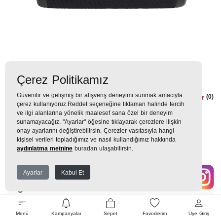
Çerez Politikamız
Güvenilir ve gelişmiş bir alışveriş deneyimi sunmak amacıyla
JBL Flip 5 Su Geçirmez BT Hop.
(0)
çerez kullanıyoruz.Reddet seçeneğine tıklaman halinde tercih
Siyah Hoparlör
ve ilgi alanlarına yönelik maalesef sana özel bir deneyim
sunamayacağız. "Ayarlar" öğesine tıklayarak çerezlere ilişkin
onay ayarlarını değiştirebilirsin. Çerezler vasıtasıyla hangi
0TL
kişisel verileri topladığımız ve nasıl kullandığımız hakkında
aydınlatma metnine
buradan ulaşabilirsin.
0 TL
x 9 Taksit =
0
TL
Ayarlar
Kabul Et
EK GARANTİ
Menü
Kampanyalar
Sepet
Favorilerim
Üye Giriş
WHATSAPP SİPARİŞ