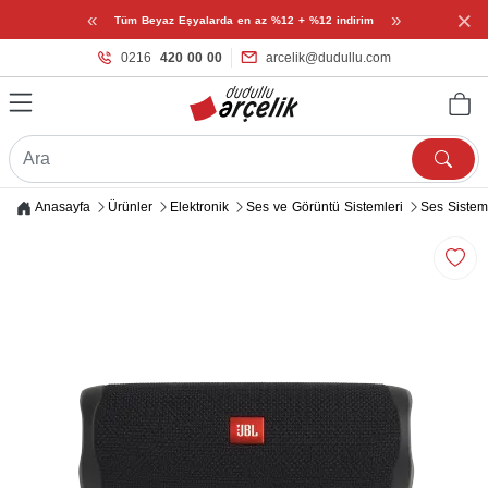
×
«
»
Tüm Beyaz Eşyalarda en az %12 + %12 indirim
0216
420 00 00
arcelik@dudullu.com
Anasayfa
Ürünler
Elektronik
Ses ve Görüntü Sistemleri
Ses Sistem