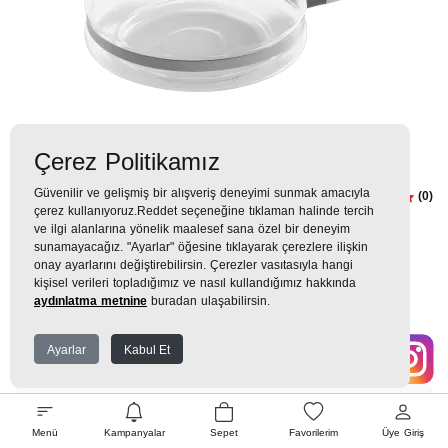
Çerez Politikamız
Güvenilir ve gelişmiş bir alışveriş deneyimi sunmak amacıyla
Kahve Makinesi Cam Hazne
(0)
çerez kullanıyoruz.Reddet seçeneğine tıklaman halinde tercih
Demlik Sürahi Pişirici Yedek Parça
ve ilgi alanlarına yönelik maalesef sana özel bir deneyim
sunamayacağız. "Ayarlar" öğesine tıklayarak çerezlere ilişkin
ve Aksesuarları
onay ayarlarını değiştirebilirsin. Çerezler vasıtasıyla hangi
kişisel verileri topladığımız ve nasıl kullandığımız hakkında
700TL
aydınlatma metnine
buradan ulaşabilirsin.
78 TL
x 9 Taksit =
700
Ekstra İndirim %12 =
616
TL
TL
Ayarlar
Kabul Et
EK GARANTİ
Menü
Kampanyalar
Sepet
Favorilerim
Üye Giriş