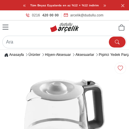
×
«
»
Tüm Beyaz Eşyalarda en az %12 + %12 indirim
0216
420 00 00
arcelik@dudullu.com
Anasayfa
Ürünler
Hijyen-Aksesuar
Aksesuarlar
Pişirici Yedek Parç