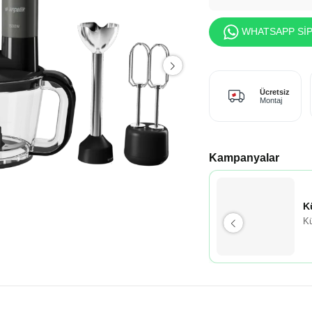
WHATSAPP SİP
Ücretsiz
Montaj
Kampanyalar
K
Kü