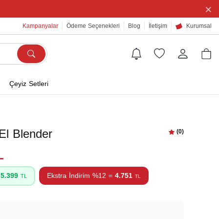
×
Kampanyalar
Ödeme Seçenekleri
Blog
İletişim
Kurumsal
Çeyiz Setleri
l Blender
(0)
L
=
5.399
Ekstra İndirim %12 =
4.751
TL
TL