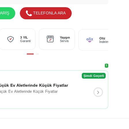
ARİŞ
TELEFONLA ARA
Yaygın
3 YIL
Oliz
Servis
Garanti
İndirimi
1
Şimdi Geçerli
üçük Ev Aletlerinde Küçük Fiyatlar
çük Ev Aletlerinde Küçük Fiyatlar