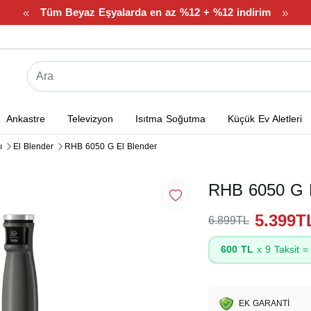
«
»
Tüm Beyaz Eşyalarda en az %12 + %12 indirim
Ankastre
Televizyon
Isıtma Soğutma
Küçük Ev Aletleri
ı
El Blender
RHB 6050 G El Blender
RHB 6050 G E
5.399T
6.899TL
600 TL
x 9 Taksit 
EK GARANTİ