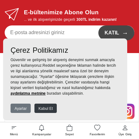
E-bültenimize Abone Olun
... ve ilk alışverişinizde geçerli
300TL indirim kazanın!
→
KATIL
Kvkk bildirimi
'ni okudum, eposta bildirimi almayı istiyorum
Çerez Politikamız
Güvenilir ve gelişmiş bir alışveriş deneyimi sunmak amacıyla
çerez kullanıyoruz.Reddet seçeneğine tıklaman halinde tercih
ve ilgi alanlarına yönelik maalesef sana özel bir deneyim
sunamayacağız. "Ayarlar" öğesine tıklayarak çerezlere ilişkin
onay ayarlarını değiştirebilirsin. Çerezler vasıtasıyla hangi
Destek Hattı
kişisel verileri topladığımız ve nasıl kullandığımız hakkında
0216 420 00 00
aydınlatma metnine
buradan ulaşabilirsin.
Yukarı Dudullu, Alemdağ Cd No: 806, 34760 Dudullu, Ümraniye,
Ayarlar
Kabul Et
İstanbul
Menü
Kampanyalar
Sepet
Favorilerim
Üye Giriş