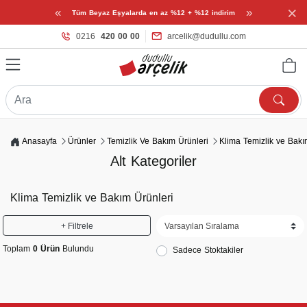
×
«
»
Tüm Beyaz Eşyalarda en az %12 + %12 indirim
0216
420 00 00
arcelik@dudullu.com
Anasayfa
Ürünler
Temizlik Ve Bakım Ürünleri
Klima Temizlik ve Bakı
Alt Kategoriler
Klima Temizlik ve Bakım Ürünleri
+ Filtrele
Toplam
0 Ürün
Bulundu
Sadece Stoktakiler